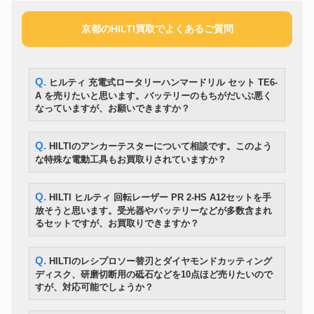
マキタ
メタルバンドソー B185
0円
Asada
バンドソーロータリー
89,640円
京都のHILTI買取でよくあるご質問
充電式コンビハンマードリル
HILTI
48,600円
TE30-A36
大同興業
パイプベンダー MB-42P 200V
199,200円
電動式床研削機 インバーター式
Q. ヒルティ 充電式ロータリーハンマードリル セット TE6-
LINAX
307,200円
工具 K-300ENV
A を売りたいと思います。バッテリーのもちがだいぶ悪く
190mmスライドマルノコ/レーザ
マキタ
28,740円
なっていますが、お願いできますか？
ー・LEDライト付
ねじ切り機 パイプマシン REX
レッキス
138,000円
S80AⅢ
Q. HILTIのアンカーテスターについて相談です。このよう
ORION
HRR480B-S ジェットヒーター
81,000円
な特殊な電動工具もお買取りされていますか？
静岡製機
ジェットヒーター VAL6PKⅡ
39,600円
AMADA
HFA-400 バンドソー
229,800円
Q. HILTI ヒルティ 回転レーザー PR 2-HS A12セットを手
電動チェーンブロック
KITO
112,200円
放そうと思います。受光器やバッテリーなどが多数含まれ
EDM24ST
るセットですが、お買取りできますか？
ディーゼルエンジン溶接機
DENYO
143,400円
DAW-180SS
防音型 発電機兼用溶接機
Q. HILTIのレシプロソー替刃とダイヤモンドカッティング
新ダイワ
97,800円
EGW151MS
ディスク、研磨切断用の砥石などを10点ほど売りたいので
TOPCON
トータルステーション GT-505
540,600円
すが、対応可能でしょうか？
PANA-AUTO
MINI180 CO2半自動溶接機
70,200円
TIG溶接機 AVPM-200 インバー