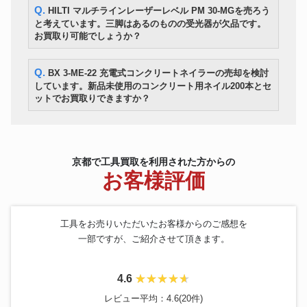
ダイヘン
109,800円
Q. HILTI マルチラインレーザーレベル PM 30-MGを売ろう
タミニエレコン
と考えています。三脚はあるのものの受光器が欠品です。
全自動ドリル研磨機 HY-PRO
OSG
91,200円
RDG-13S
お買取り可能でしょうか？
ダイヤモンドコアドリル CL-
発研
48,600円
592C
Q. BX 3-ME-22 充電式コンクリートネイラーの売却を検討
SII 蛍光X線分析装置
HITACHI
360,600円
しています。新品未使用のコンクリート用ネイル200本とセ
SEA1000A Ⅱ
ットでお買取りできますか？
画像寸法測定器 IMシリーズ 測
KEYENCE
定ヘッド IM-6010 コントローラ
256,800円
IM-6700
電動チェーンブロック
日立
55,200円
2FH(12M) ９４年式
京都で工具買取を利用された方からの
エンジン油圧ポンプユニット U-
maruzen
69,840円
お客様評価
070
工具をお売りいただいたお客様からのご感想を
一部ですが、ご紹介させて頂きます。
4.6
レビュー平均：4.6(20件)