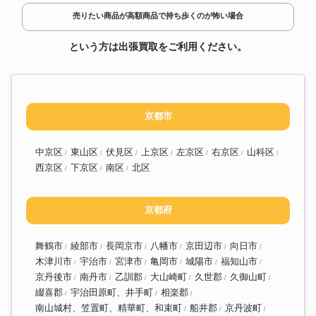
売りたい商品が高額商品で持ち歩くのが怖い場合
という方は出張買取をご利用ください。
京都市
中京区
東山区
伏見区
上京区
左京区
右京区
山科区
西京区
下京区
南区
北区
京都府
舞鶴市
綾部市
長岡京市
八幡市
京田辺市
向日市
木津川市
宇治市
宮津市
亀岡市
城陽市
福知山市
京丹後市
南丹市
乙訓郡
大山崎町
久世郡
久御山町
綴喜郡
宇治田原町、井手町
相楽郡
南山城村、笠置町、精華町、和束町
船井郡
京丹波町