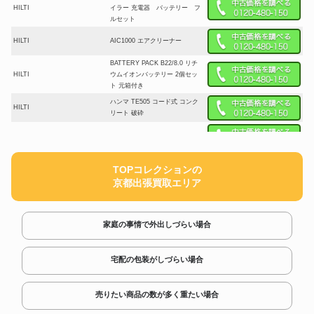
HILTI
イラー 充電器 バッテリー フ
ルセット
HILTI
AIC1000 エアクリーナー
BATTERY PACK B22/8.0 リチ
HILTI
ウムイオンバッテリー 2個セッ
ト 元箱付き
ハンマ TE505 コード式 コンク
HILTI
リート 破砕
HILTI
コードレスハンマドリル TE7-A
アングルグラインダー AG 150-
HILTI
TOPコレクションの
A36 ケース
京都出張買取エリア
WSJ850-ET オービタルジグソ
HILTI
ー 電動ジグソー 100V
充電式 レシプロソー セーバー
家庭の事情で外出しづらい場合
HILTI
ソー SR 30-A36 コードレス
切断機
NURON 充電式インパクトドラ
宅配の包装がしづらい場合
HILTI
イバー SID4-22
ダイヤモンドコアビット DD-BU
売りたい商品の数が多く重たい場合
HILTI
152mm 152/250 DD-B コアドリ
ル