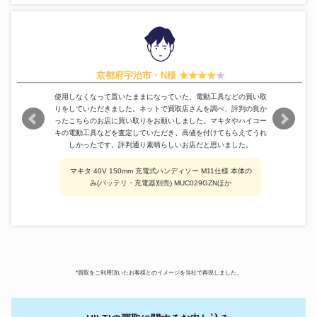
京都府宇治市・N様
使用しなくなって置いたままになっていた、電動工具などの買い取
りをしていただきました。ネットで買取店さんを調べ、評判の良か
ったこちらのお店に買い取りをお願いしました。マキタやハイコー
キの電動工具などを査定していただき、高値を付けてもらえてうれ
しかったです。評判通り素晴らしいお店だと思いました。
マキタ 40V 150mm 充電式ハンディソー M11仕様 本体の
み(バッテリ・充電器別売) MUC029GZNほか
*買取をご利用頂いたお客様とのイメージを当社で再現しました。