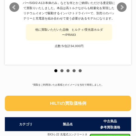
バー/SID/2-A12/本体のみ」などを何とかご納得いただける査定額に
て買取りいたしました。本品は高トルクながらも軽量化を実現した
リチウムイオンで駆動するインパクトドライバーで、別売りのバッ
テリーと充電器を組み合わせて使う必要があるモデルになります。
他に買取いただいた品物 ヒルティ/受光器ホルダ
ー/PRA83
点数:5/合計34,000円
*買取をご利用頂いたお客様とのイメージを当社で再現しました。
HILTIの買取価格例
中古美品
カテゴリ
製品名
参考買取価格
BX3-L-22 充電式コンクリートネ