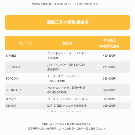
*買取をご利用頂いたお客様とのイメージを当社で再現しました。
電動工具の買取価格表
中古美品
カテゴリ
製品名
参考買取価格
プリントインバーター1.2スポッ
SPANESI
455,400円
ト溶接機
パイプベンダー TOP-BENDER
ERCOLINA
271,800円
三相200V
トータルステーションDS-
TOPCON
333,000円
105AC 測量機
ガスクロマトグラフ質量分析計
SHIMADZU
304,800円
GCMS-QP2010
新ダイワ
ロータリーバンドソー RB180FV
72,600円
DENYO
DAT-270ES デンヨーTIG溶接機
180,000円
U-32 S・Ⅱ UNIQUE 卓上 バ
LUXO
77,407円
ンドソー
バッテリーハンマードリル
*価格はあくまでサイト制作時の参考価格です。
BOSCH
74,100円
売る時期や当社の在庫状況によってかわるので是非一度ご連絡ください。
GBH36V-LIN2