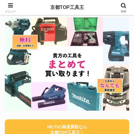
京都TOP工具王
メニュー
検索
HILTIの高価買取なら
京都TOP工具王！