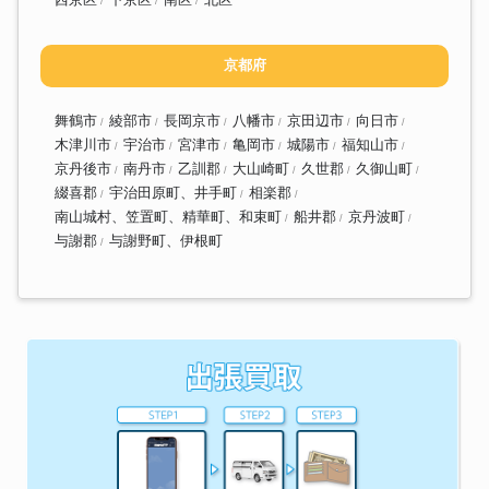
京都府
舞鶴市
綾部市
長岡京市
八幡市
京田辺市
向日市
木津川市
宇治市
宮津市
亀岡市
城陽市
福知山市
京丹後市
南丹市
乙訓郡
大山崎町
久世郡
久御山町
綴喜郡
宇治田原町、井手町
相楽郡
南山城村、笠置町、精華町、和束町
船井郡
京丹波町
与謝郡
与謝野町、伊根町