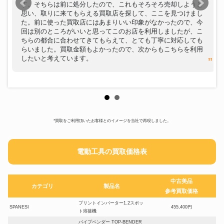
す。そちらは前に処分したので、これもそろそろ売却しようと
思い、取りに来てもらえる買取店を探して、ここを見つけまし
た。前に使った買取店にはあまりいい印象がなかったので、今
回は別のところがいいと思ってこのお店を利用しましたが、こ
ちらの都合に合わせてきてもらえて、とても丁寧に対応しても
らいました。買取金額もよかったので、次からもこちらを利用
したいと考えています。
*買取をご利用頂いたお客様とのイメージを当社で再現しました。
電動工具の買取価格表
中古美品
カテゴリ
製品名
参考買取価格
プリントインバーター1.2スポッ
SPANESI
455,400円
ト溶接機
パイプベンダー TOP-BENDER