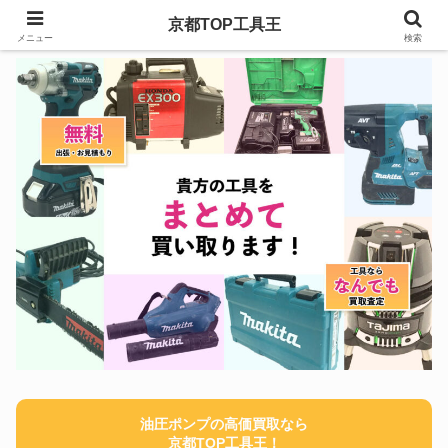
京都TOP工具王
メニュー
検索
油圧ポンプの高価買取なら
京都TOP工具王！