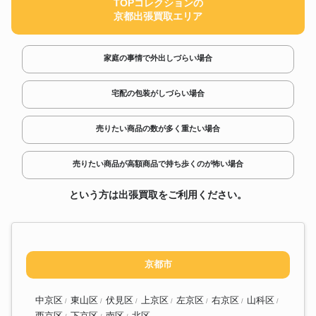
TOPコレクションの
プセット YHP-326
京都出張買取エリア
泉精器製作所/IZUMI 電動リモコ
油圧ポンプ
ン式油圧ポンプ R14EH
タスコジャパン 電動油圧ポンプ
油圧ポンプ
家庭の事情で外出しづらい場合
TA525DE
大阪ジャッキ製作所/OSAKA-
油圧ポンプ
JACK 手動油圧ポンプ TWA2.3
宅配の包装がしづらい場合
オイルポンプ 100V 高粘度用 工
油圧ポンプ
進 ポンプ KOSHIN コーシン
売りたい商品の数が多く重たい場合
GM-2510H
売りたい商品が高額商品で持ち歩くのが怖い場合
という方は出張買取をご利用ください。
京都市
中京区
東山区
伏見区
上京区
左京区
右京区
山科区
西京区
下京区
南区
北区