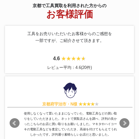
京都で工具買取を利用された方からの
エンジン油圧ポンプユニット U-
maruzen
69,840円
お客様評価
070
工具をお売りいただいたお客様からのご感想を
一部ですが、ご紹介させて頂きます。
4.6
レビュー平均：4.6(20件)
京都府宇治市・N様
使用しなくなって置いたままになっていた、電動工具などの買い取
りをしていただきました。ネットで買取店さんを調べ、評判の良か
ったこちらのお店に買い取りをお願いしました。マキタやハイコー
キの電動工具などを査定していただき、高値を付けてもらえてうれ
しかったです。評判通り素晴らしいお店だと思いました。