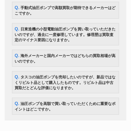
ORION
HRR480B-S ジェットヒーター
81,000円
Q. 手動式油圧ポンプで高額買取が期待できるメーカーはど
静岡製機
ジェットヒーター VAL6PKⅡ
39,600円
こですか。
AMADA
HFA-400 バンドソー
229,800円
電動チェーンブロック
KITO
112,200円
EDM24ST
Q. 日東造機の小型電動油圧ポンプを買い取っていただきた
ディーゼルエンジン溶接機
DENYO
143,400円
いのですが、過去に一度修理しています。修理歴は買取査
DAW-180SS
定のマイナス要因になりますか。
防音型 発電機兼用溶接機
新ダイワ
97,800円
EGW151MS
TOPCON
トータルステーション GT-505
540,600円
Q. 海外メーカーと国内メーカーではどちらの買取相場が高
PANA-AUTO
MINI180 CO2半自動溶接機
70,200円
いのですか。
TIG溶接機 AVPM-200 インバー
ダイヘン
109,800円
タミニエレコン
Q. タスコの油圧ポンプを売却したいのですが、新品ではな
全自動ドリル研磨機 HY-PRO
OSG
91,200円
RDG-13S
くリビルト品として購入したものです。リビルト品は中古
買取だとどんな評価になりますか。
ダイヤモンドコアドリル CL-
発研
48,600円
592C
SII 蛍光X線分析装置
HITACHI
360,600円
Q. 油圧ポンプを高額で買い取っていただくために重要なポ
SEA1000A Ⅱ
イントはどこですか。
画像寸法測定器 IMシリーズ 測
KEYENCE
定ヘッド IM-6010 コントローラ
256,800円
IM-6700
電動チェーンブロック
日立
55,200円
2FH(12M) ９４年式