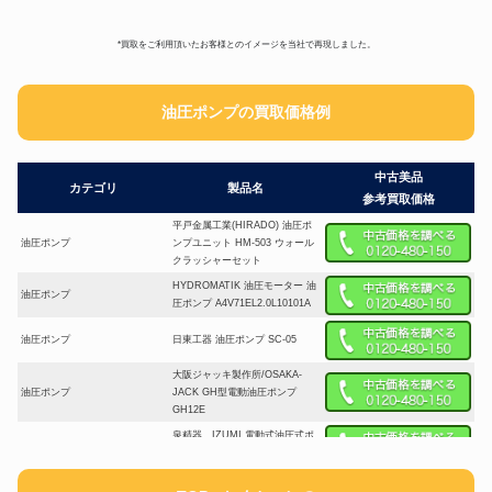
*買取をご利用頂いたお客様とのイメージを当社で再現しました。
油圧ポンプの買取価格例
中古美品
カテゴリ
製品名
参考買取価格
平戸金属工業(HIRADO) 油圧ポ
油圧ポンプ
ンプユニット HM-503 ウォール
クラッシャーセット
HYDROMATIK 油圧モーター 油
油圧ポンプ
圧ポンプ A4V71EL2.0L10101A
油圧ポンプ
日東工器 油圧ポンプ SC-05
大阪ジャッキ製作所/OSAKA-
油圧ポンプ
JACK GH型電動油圧ポンプ
GH12E
泉精器 IZUMI 電動式油圧式ポ
油圧ポンプ
ンプ HPM-07
クッコ/KUKKO 油圧ハンドポン
油圧ポンプ