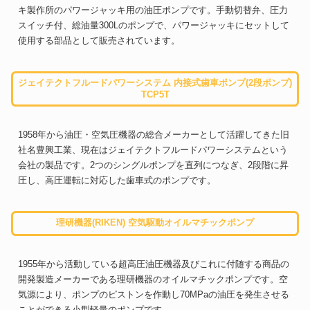
キ製作所のパワージャッキ用の油圧ポンプです。手動切替弁、圧力
スイッチ付、総油量300Lのポンプで、パワージャッキにセットして
使用する部品として販売されています。
ジェイテクトフルードパワーシステム 内接式歯車ポンプ(2段ポンプ)
TCP5T
1958年から油圧・空気圧機器の総合メーカーとして活躍してきた旧
社名豊興工業、現在はジェイテクトフルードパワーシステムという
会社の製品です。2つのシングルポンプを直列につなぎ、2段階に昇
圧し、高圧運転に対応した歯車式のポンプです。
理研機器(RIKEN) 空気駆動オイルマチックポンプ
1955年から活動している超高圧油圧機器及びこれに付随する商品の
開発製造メーカーである理研機器のオイルマチックポンプです。空
気源により、ポンプのピストンを作動し70MPaの油圧を発生させる
ことができる小型軽量のポンプです。