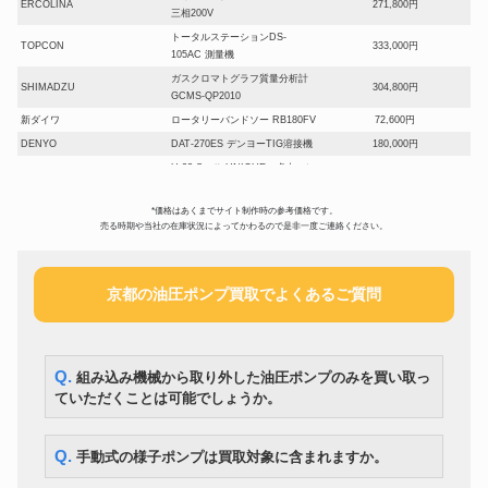
ERCOLINA
271,800円
三相200V
トータルステーションDS-
TOPCON
333,000円
105AC 測量機
ガスクロマトグラフ質量分析計
SHIMADZU
304,800円
GCMS-QP2010
新ダイワ
ロータリーバンドソー RB180FV
72,600円
DENYO
DAT-270ES デンヨーTIG溶接機
180,000円
U-32 S・Ⅱ UNIQUE 卓上 バ
LUXO
77,407円
ンドソー
バッテリーハンマードリル
*価格はあくまでサイト制作時の参考価格です。
BOSCH
74,100円
売る時期や当社の在庫状況によってかわるので是非一度ご連絡ください。
GBH36V-LIN2
マキタ
メタルバンドソー B185
0円
Asada
バンドソーロータリー
89,640円
京都の油圧ポンプ買取でよくあるご質問
充電式コンビハンマードリル
HILTI
48,600円
TE30-A36
大同興業
パイプベンダー MB-42P 200V
199,200円
電動式床研削機 インバーター式
Q. 組み込み機械から取り外した油圧ポンプのみを買い取っ
LINAX
307,200円
工具 K-300ENV
ていただくことは可能でしょうか。
190mmスライドマルノコ/レーザ
マキタ
28,740円
ー・LEDライト付
ねじ切り機 パイプマシン REX
Q. 手動式の様子ポンプは買取対象に含まれますか。
レッキス
138,000円
S80AⅢ