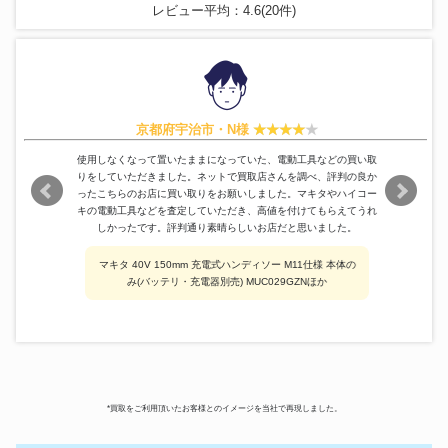
レビュー平均：4.6(20件)
京都府宇治市・N様
使用しなくなって置いたままになっていた、電動工具などの買い取
りをしていただきました。ネットで買取店さんを調べ、評判の良か
ったこちらのお店に買い取りをお願いしました。マキタやハイコー
キの電動工具などを査定していただき、高値を付けてもらえてうれ
しかったです。評判通り素晴らしいお店だと思いました。
マキタ 40V 150mm 充電式ハンディソー M11仕様 本体の
み(バッテリ・充電器別売) MUC029GZNほか
*買取をご利用頂いたお客様とのイメージを当社で再現しました。