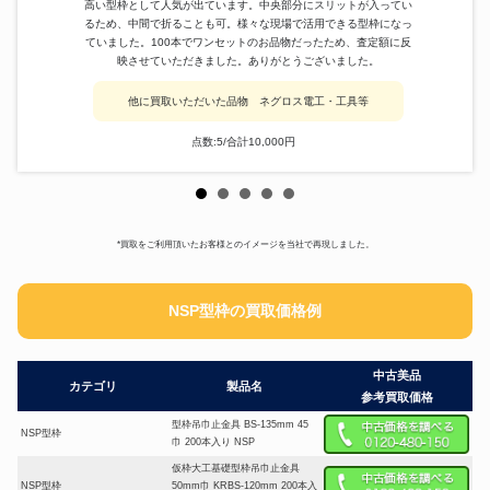
高い型枠として人気が出ています。中央部分にスリットが入ってい
るため、中間で折ることも可。様々な現場で活用できる型枠になっ
ていました。100本でワンセットのお品物だったため、査定額に反
映させていただきました。ありがとうございました。
他に買取いただいた品物 ネグロス電工・工具等
点数:5/合計10,000円
*買取をご利用頂いたお客様とのイメージを当社で再現しました。
NSP型枠の買取価格例
中古美品
カテゴリ
製品名
参考買取価格
型枠吊巾止金具 BS-135mm 45
NSP型枠
巾 200本入り NSP
仮枠大工基礎型枠吊巾止金具
NSP型枠
50mm巾 KRBS-120mm 200本入