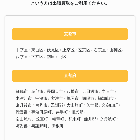
という方は出張買取をご利用ください。
京都市
中京区
東山区
伏見区
上京区
左京区
右京区
山科区
西京区
下京区
南区
北区
京都府
舞鶴市
綾部市
長岡京市
八幡市
京田辺市
向日市
木津川市
宇治市
宮津市
亀岡市
城陽市
福知山市
京丹後市
南丹市
乙訓郡
大山崎町
久世郡
久御山町
綴喜郡
宇治田原町、井手町
相楽郡
南山城村、笠置町、精華町、和束町
船井郡
京丹波町
与謝郡
与謝野町、伊根町