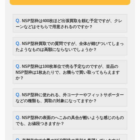
HILTI
48,600円
TE30-A36
大同興業
パイプベンダー MB-42P 200V
199,200円
電動式床研削機 インバーター式
Q. NSP型枠は400枚ほど出張買取を頼む予定ですが、クレ
LINAX
307,200円
工具 K-300ENV
ーンなどはそちらで用意されるのですか？
190mmスライドマルノコ/レーザ
マキタ
28,740円
ー・LEDライト付
ねじ切り機 パイプマシン REX
Q. NSP型枠買取での質問ですが、全体が錆びついてしまっ
レッキス
138,000円
S80AⅢ
たようなものは高額にならないでしょうか？
ORION
HRR480B-S ジェットヒーター
81,000円
静岡製機
ジェットヒーター VAL6PKⅡ
39,600円
Q. NSP型枠は100枚単位で売る予定なのですが、並品の
AMADA
HFA-400 バンドソー
229,800円
NSP型枠は1枚あたりで、お幾らで買い取ってもらえます
電動チェーンブロック
KITO
112,200円
か？
EDM24ST
ディーゼルエンジン溶接機
DENYO
143,400円
DAW-180SS
Q. NSP型枠に使われる、外コーナーやフィットサポーター
防音型 発電機兼用溶接機
新ダイワ
97,800円
などの種類も、買取の対象になってますか？
EGW151MS
TOPCON
トータルステーション GT-505
540,600円
PANA-AUTO
MINI180 CO2半自動溶接機
70,200円
Q. NSP型枠の表面のへこみの具合が酷いような感じのもの
TIG溶接機 AVPM-200 インバー
でも、お値段つきますか？
ダイヘン
109,800円
タミニエレコン
全自動ドリル研磨機 HY-PRO
OSG
91,200円
RDG-13S