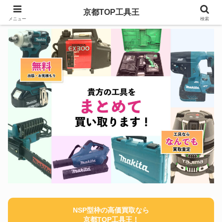
京都TOP工具王
メニュー
検索
NSP型枠の高価買取なら
京都TOP工具王！