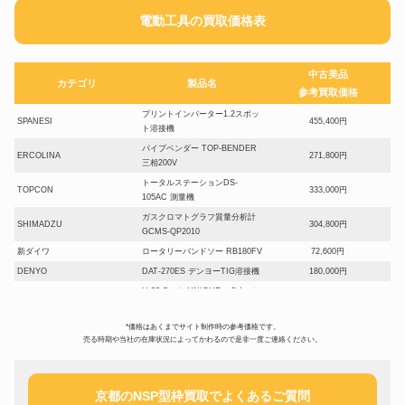
電動工具の買取価格表
中古美品
カテゴリ
製品名
参考買取価格
プリントインバーター1.2スポッ
SPANESI
455,400円
ト溶接機
パイプベンダー TOP-BENDER
ERCOLINA
271,800円
三相200V
トータルステーションDS-
TOPCON
333,000円
105AC 測量機
ガスクロマトグラフ質量分析計
SHIMADZU
304,800円
GCMS-QP2010
新ダイワ
ロータリーバンドソー RB180FV
72,600円
DENYO
DAT-270ES デンヨーTIG溶接機
180,000円
U-32 S・Ⅱ UNIQUE 卓上 バ
LUXO
77,407円
ンドソー
バッテリーハンマードリル
*価格はあくまでサイト制作時の参考価格です。
BOSCH
74,100円
売る時期や当社の在庫状況によってかわるので是非一度ご連絡ください。
GBH36V-LIN2
マキタ
メタルバンドソー B185
0円
Asada
バンドソーロータリー
89,640円
京都のNSP型枠買取でよくあるご質問
充電式コンビハンマードリル