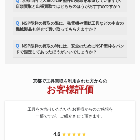
Q. 京都市内で大量のNSP型枠の売却を希望していますが、
店頭買取と出張買取ではどちらのほうがおすすめですか？
ダイヤモンドコアドリル CL-
発研
48,600円
592C
SII 蛍光X線分析装置
HITACHI
360,600円
Q. NSP型枠の買取の際に、発電機や電動工具などの中古の
SEA1000A Ⅱ
機械製品も併せて買い取ってもらえますか？
画像寸法測定器 IMシリーズ 測
KEYENCE
定ヘッド IM-6010 コントローラ
256,800円
IM-6700
Q. NSP型枠の買取の時には、安全のためにNSP型枠をバン
電動チェーンブロック
日立
55,200円
ドで固定してあったほうがいいでしょうか？
2FH(12M) ９４年式
エンジン油圧ポンプユニット U-
maruzen
69,840円
070
京都で工具買取を利用された方からの
お客様評価
工具をお売りいただいたお客様からのご感想を
一部ですが、ご紹介させて頂きます。
4.6