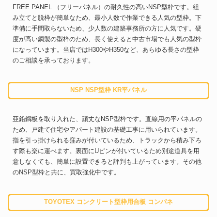
FREE PANEL （フリーパネル）の耐久性の高いNSP型枠です。組
み立てと脱枠が簡単なため、最小人数で作業できる人気の型枠。下
準備に手間取らないため、少人数の建築事務所の方に人気です。硬
度が高い鋼製の型枠のため、長く使えると中古市場でも人気の型枠
になっています。当店ではH300やH350など、あらゆる長さの型枠
のご相談を承っております。
NSP NSP型枠 KR平パネル
亜鉛鋼板を取り入れた、頑丈なNSP型枠です。直線用の平パネルの
ため、戸建て住宅やアパート建設の基礎工事に用いられています。
指を引っ掛けられる窪みが付いているため、トラックから積み下ろ
す際も楽に運べます。裏面にUピンが付いているため別途道具を用
意しなくても、簡単に設置できると評判も上がっています。その他
のNSP型枠と共に、買取強化中です。
TOYOTEX コンクリート型枠用合板 コンパネ